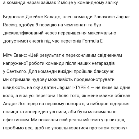
а команда наразі займає 2 місце у командному заліку.
Водночас Джеймс Каладо, член команди Panasonic Jaguar
Racing, здобув 9 позицію на чемпіонаті та був
дискваліфікований через перевищення максимально
допустимої енергії під час перегонів Formula E.
Мітч Еванс: «Цей результат є переконливим свідченням
напруженої роботи команди після наших негараздів
у Сантьяго. Для команди вихідні пройшли блискуче:
ми отримали чудову можливість продемонструвати
швидкість, на яку здатен Jaguar I-TYPE 4 — не лише за одне
коло, а й за усі перегони. Після того, як мене майже обігнав
Андре Лоттерер на першому повороті, я виборов лідерські
позиції та зосередив усі сили, аби бути максимально
ефективним. Ми показали свій реальний темп у ці вихідні,
і зробимо все, щоб не уповільнюватися протягом сезону».