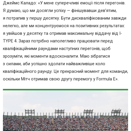
Джеймс Каладо: «У мене суперечливі емоції після перегонів.
Я думаю, що ми досягли успіху — фінішувавши дев’ятим,
я потрапив у першу десятку. Бути дискваліфікованим завжди
нелегко, але ми концентруємося на позитивних результатах:
я увійшов у десятку та отримав максимальну віддачу від I-
TYPE 4. Зараз потрібно наполегливо працювати перед
кваліфікаційними раундами наступних перегонів, щоб
зрозуміти, які моменти вдосконалити. Маю зібратися
з силами, аби успішно здолати найважливіше коло
кваліфікаційного раунду. Це прекрасний момент для команди,
оскільки Мітч отримав свою другу перемогу у Formula Е».