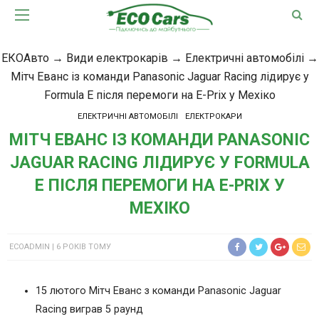
ЕКОАвто
→
Види електрокарів
→
Електричні автомобілі
→
Мітч Еванс із команди Panasonic Jaguar Racing лідирує у
Formula Е після перемоги на E-Prix у Мехіко
ЕЛЕКТРИЧНІ АВТОМОБІЛІ
ЕЛЕКТРОКАРИ
МІТЧ ЕВАНС ІЗ КОМАНДИ PANASONIC
JAGUAR RACING ЛІДИРУЄ У FORMULA
Е ПІСЛЯ ПЕРЕМОГИ НА E-PRIX У
МЕХІКО
ECOADMIN
6 РОКІВ ТОМУ
15 лютого Мітч Еванс з команди Panasonic Jaguar
Racing виграв 5 раунд