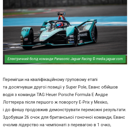
Електричний болід команди Panasonic Jaguar Racing © media.jaguar.com
Перемігши на кваліфікаційному груповому етапі
та досягнувши другої позиції у Super Pole, Еванс обійшов
водія з команди TAG Heuer Porsche Formula E Андре
Лоттерера після першого ж повороту E-Prix у Мехіко,
і до фінішу продовжив демонструвати переможні результати.
Здобувши 26 очок для британської гоночної команди, Еванс
очолив лідерство на чемпіонаті з перевагою в 1 очко,