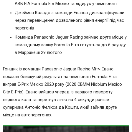
ABB FIA Formula E в Мехіко та лідирує у чемпіонаті
Джеймса Каладо з команди Еванса дискваліфікували
через перевищення дозволеного рівня енергії під час
перегонів
Команда Panasonic Jaguar Racing займає друге місце у
командному заліку Formula Е та готується до 6 раунду
в Марракеші 29 лютого
Гонщик із команди Panasonic Jaguar Racing Мітч Еванс
показав блискучий результат на чемпіонаті Formula E та
виграв E-Prix Мехіко 2020 року (2020 CBMM Niobium Mexico
City E-Prix). Еванс вийшов уперед із першого повороту
першого кола та перетнув лінію на 4 секунди раніше
суперника Антоніо Фелікса да Кошти, який зайняв друге
місце на автоперегонах.