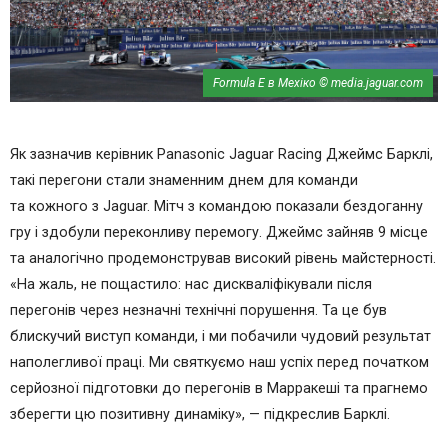
Formula Е в Мехіко © media.jaguar.com
Як зазначив керівник Panasonic Jaguar Racing Джеймс Барклі,
такі перегони стали знаменним днем для команди
та кожного з Jaguar. Мітч з командою показали бездоганну
гру і здобули переконливу перемогу. Джеймс зайняв 9 місце
та аналогічно продемонстрував високий рівень майстерності.
«На жаль, не пощастило: нас дискваліфікували після
перегонів через незначні технічні порушення. Та це був
блискучий виступ команди, і ми побачили чудовий результат
наполегливої праці. Ми святкуємо наш успіх перед початком
серйозної підготовки до перегонів в Марракеші та прагнемо
зберегти цю позитивну динаміку», — підкреслив Барклі.