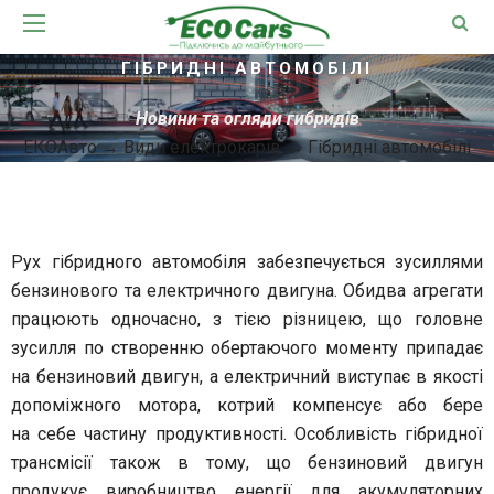
ГІБРИДНІ АВТОМОБІЛІ
Новини та огляди гибридів
ЕКОАвто
→
Види електрокарів
→
Гібридні автомобілі
Рух гібридного автомобіля забезпечується зусиллями
бензинового та електричного двигуна. Обидва агрегати
працюють одночасно, з тією різницею, що головне
зусилля по створенню обертаючого моменту припадає
на бензиновий двигун, а електричний виступає в якості
допоміжного мотора, котрий компенсує або бере
на себе частину продуктивності. Особливість гібридної
трансмісії також в тому, що бензиновий двигун
продукує виробництво енергії для акумуляторних