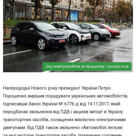
Шоу електромобілів на Хрещатику / ecocars.in.ua
Напередодні Нового року президент України Петро
Порошенко вирішив порадувати українських автомобілістів,
підписавши Закон України № 6776-д від 14.11.2017, який
передбачає звільнення від ПДВ і акцизів імпорт в Україну
транспортних засобів, оснащених виключно електричними
двигунами. Від ПДВ також звільнено «Автомобiлi легковi
та iншi моторнi транспортнi засоби, призначенi головним