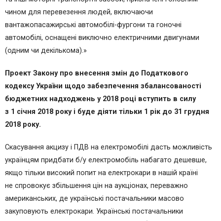
чином для перевезення людей, включаючи
вантажопасажирськi автомобiлi-фургони та гоночнi
автомобiлi, оснащенi виключно електричними двигунами
(одним чи декiлькома).»
Проект Закону про внесення змін до Податкового
кодексу України щодо забезпечення збалансованості
бюджетних надходжень у 2018 році вступить в силу
з 1 січня 2018 року і буде діяти тільки 1 рік до 31 грудня
2018 року.
Скасування акцизу і ПДВ на електромобілі дасть можливість
українцям придбати б/у електромобіль набагато дешевше,
якщо тільки високий попит на електрокари в нашій країні
не спровокує збільшення цін на аукціонах, переважно
американських, де українські постачальники масово
закуповують електрокари. Українські постачальники