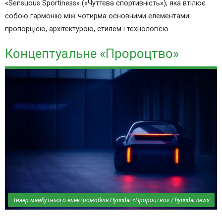
«Sensuous Sportiness» («Чуттєва спортивність»), яка втілює
собою гармонію між чотирма основними елементами:
пропорцією, архітектурою, стилем і технологією.
Концептуальне «Пророцтво»
Тизер майбутнього електромобіля Hyundai «Пророцтво» / hyundai.news