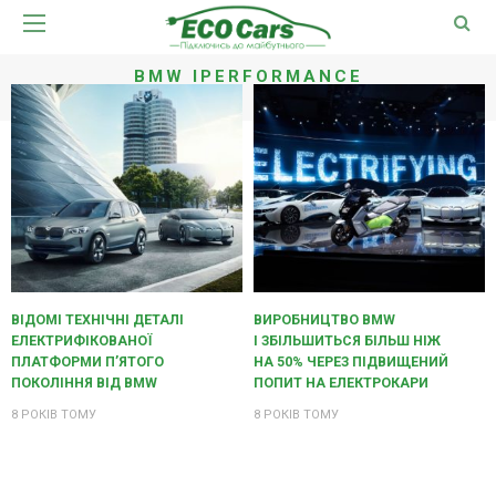
BMW IPERFORMANCE
ВІДОМІ ТЕХНІЧНІ ДЕТАЛІ
ВИРОБНИЦТВО BMW
ЕЛЕКТРИФІКОВАНОЇ
I ЗБІЛЬШИТЬСЯ БІЛЬШ НІЖ
ПЛАТФОРМИ П’ЯТОГО
НА 50% ЧЕРЕЗ ПІДВИЩЕНИЙ
ПОКОЛІННЯ ВІД BMW
ПОПИТ НА ЕЛЕКТРОКАРИ
8 РОКІВ ТОМУ
8 РОКІВ ТОМУ