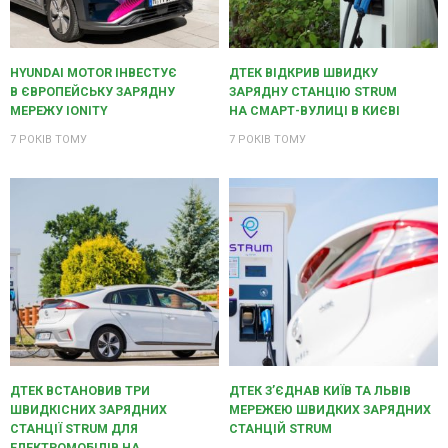
HYUNDAI MOTOR ІНВЕСТУЄ
ДТЕК ВІДКРИВ ШВИДКУ
В ЄВРОПЕЙСЬКУ ЗАРЯДНУ
ЗАРЯДНУ СТАНЦІЮ STRUM
МЕРЕЖУ IONITY
НА СМАРТ-ВУЛИЦІ В КИЄВІ
7 РОКІВ ТОМУ
7 РОКІВ ТОМУ
ДТЕК ВСТАНОВИВ ТРИ
ДТЕК З’ЄДНАВ КИЇВ ТА ЛЬВІВ
ШВИДКІСНИХ ЗАРЯДНИХ
МЕРЕЖЕЮ ШВИДКИХ ЗАРЯДНИХ
СТАНЦІЇ STRUM ДЛЯ
СТАНЦІЙ STRUM
ЕЛЕКТРОМОБІЛІВ НА