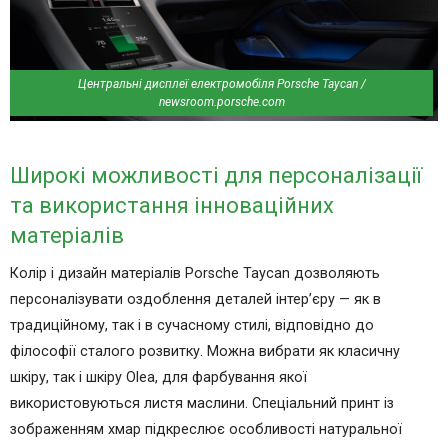
Центральні дисплеї електромобіля Porsche Taycan /
newsroom.porsche.com
Широкі можливості для персоналізації
та використання інноваційних
матеріалів
Колір і дизайн матеріалів Porsche Taycan дозволяють
персоналізувати оздоблення деталей інтер’єру — як в
традиційному, так і в сучасному стилі, відповідно до
філософії сталого розвитку. Можна вибрати як класичну
шкіру, так і шкіру Olea, для фарбування якої
використовуються листя маслини. Спеціальний принт із
зображенням хмар підкреслює особливості натуральної