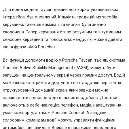
Для нової моделі Taycan дизайн всіх користувальницьких
інтерфейсів був оновлений. Кількість традиційних засобів
керування, таких як вимикачі та кнопки, була значно
скорочена. Тепер керування стало розумним та інтуїтивним:
сенсорне керування та голосові команди, які можна давати
після фрази: «Мій Porsche».
Всі функції допомоги водію у Porsche Taycan, такі як, система
Porsche Active Stability Management (PASM), можуть бути
запущені на центральному екрані через прямий доступ. Водій
може швидко отримати доступ до всіх додатків через чітко
структурований домашній екран, який завжди можна
налаштувати відповідно до власних вподобань. Додатки
включають в себе навігацію, телефон, медіа, налаштування
умов комфорту, а також Porsche Connect. А завдяки
голосовим командам водії можуть управляти функціями
автомобіля ще швидше. Вперше в пасажирів переднього