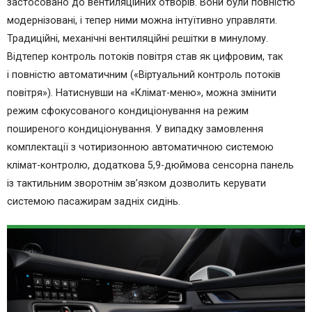
застосовано до вентиляційних отворів. Вони були повністю
модернізовані, і тепер ними можна інтуїтивно управляти.
Традиційні, механічні вентиляційні решітки в минулому.
Відтепер контроль потоків повітря став як цифровим, так
і повністю автоматичним («Віртуальний контроль потоків
повітря»). Натиснувши на «Клімат-меню», можна змінити
режим сфокусованого кондиціонування на режим
поширеного кондиціонування. У випадку замовлення
комплектації з чотиризонною автоматичною системою
клімат-контролю, додаткова 5,9-дюймова сенсорна панель
із тактильним зворотнім зв’язком дозволить керувати
системою пасажирам задніх сидінь.