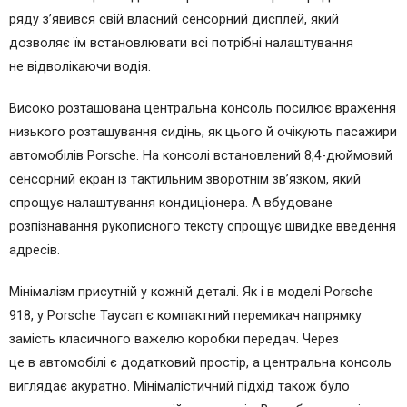
ряду з’явився свій власний сенсорний дисплей, який
дозволяє їм встановлювати всі потрібні налаштування
не відволікаючи водія.
Високо розташована центральна консоль посилює враження
низького розташування сидінь, як цього й очікують пасажири
автомобілів Porsche. На консолі встановлений 8,4-дюймовий
сенсорний екран із тактильним зворотнім зв’язком, який
спрощує налаштування кондиціонера. А вбудоване
розпізнавання рукописного тексту спрощує швидке введення
адресів.
Мінімалізм присутній у кожній деталі. Як і в моделі Porsche
918, у Porsche Taycan є компактний перемикач напрямку
замість класичного важелю коробки передач. Через
це в автомобілі є додатковий простір, а центральна консоль
виглядає акуратно. Мінімалістичний підхід також було