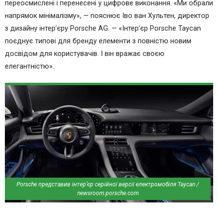
переосмислені і перенесені у цифрове виконання. «Ми обрали
напрямок мінімалізму», — пояснює Іво ван Хультен, директор
з дизайну інтер’єру Porsche AG. — «Інтер’єр Porsche Taycan
поєднує типові для бренду елементи з повністю новим
досвідом для користувачів. І він вражає своєю
елегантністю».
Porsche представив інтер’єр серійної версії електромобіля Taycan /
newsroom.porsche.com