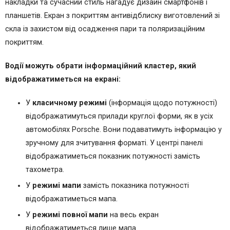
накладки та сучасний стиль нагадує дизайн смартфонів і
планшетів. Екран з покриттям антивідблиску виготовлений зі
скла із захистом від осадження пари та поляризаційним
покриттям.
Водії можуть обрати інформаційний кластер, який
відображатиметься на екрані:
У
класичному режимі
(інформація щодо потужності)
відображатимуться прилади круглої форми, як в усіх
автомобілях Porsche. Вони подаватимуть інформацію у
зручному для зчитування форматі. У центрі панелі
відображатиметься показник потужності замість
тахометра.
У
режимі мапи
замість показника потужності
відображатиметься мапа.
У
режимі повної мапи
на весь екран
відображатиметься лише мапа.