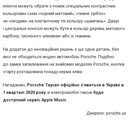
клієнти можуть обрати з-поміж спеціальних контрастних
кольорових схем «чорний матовий», «темне срібло»
чи «неодим» на елегантному тлі кольору «шампань». Двері
і центральні консолі можуть бути в кольорі дерева, матового
карбону, тисненого алюмінію або із тканини.
На додаток до інноваційних рішень є ще одна деталь, без
якої не обходиться жоден автомобіль Porsche. Подібно
до замка запалювання на знайомих моделях Porsche, кнопка
старту розташована позаду керма зліва.
Нагадаємо,
Porsche Taycan офіційно з’явиться в Україні в
1 кварталі 2020 року
, в електромобілі також
буде
доступний сервіс Apple Music
.
Джерело: porsche.ua