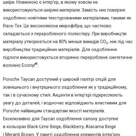
шкіри. Новинкою є інтер’єр, в якому зовсім не
використовуються шкіряні матеріали. Замість них поверхні
оздоблено новітніми текстурованими матеріалами, такими як
Race-Tex. Це високоякісна мікрофібра, що частково
складається з переробленого поліестеру. При виробництві
матеріалу утворюється на 80% менше викидів CO
, ніж під час
2
виробництва традиційних матеріалів. Для оздоблення
підлоги використовується вторинно перероблене синтетичне
®
волокно Econyl
.
Porsche Taycan доступний у широкій палітрі опцій для
зовнішнього і внутрішнього оздоблення як у традиційному,
так і в сучасному стилі. Акценти в інтер’єрі підкреслюють
увагу до деталей, і водночас відповідають властивим для
Porsche найвищим стандартам якості матеріалів.
Ексклюзивно для Taycan оздоблення салону доступне
в кольорах Black-Lime Beige, Blackberry, Atacama Beige
і Meranti Brown. У пакеті оздоблення елементів інтер’єру