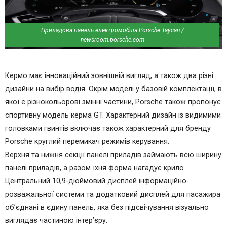
Приладова панель електромобіля Porsche Taycan /
newsroom.porsche.com
Кермо має інноваційний зовнішній вигляд, а також два різні
дизайни на вибір водія. Окрім моделі у базовій комплектації, в
якої є різнокольорові змінні частини, Porsche також пропонує
спортивну модель керма GT. Характерний дизайн із видимими
головками гвинтів включає також характерний для бренду
Porsche круглий перемикач режимів керування.
Верхня та нижня секції панелі приладів займають всю ширину
панелі приладів, а разом їхня форма нагадує крило.
Центральний 10,9-дюймовий дисплей інформаційно-
розважальної системи та додатковий дисплей для пасажира
об’єднані в єдину панель, яка без підсвічування візуально
виглядає частиною інтер’єру.