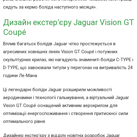
сядуть за кермо боліда наступного місяця».
Дизайн екстер’єру Jaguar Vision GT
Coupé
Вплив багатьох болідів Jaguar чітко простежується в
агресивних зовнішніх лініях Vision GT Coupé і потужних
скульптурних крилах, які нагадують знамениті боліди C-TYPE і
D-TYPE, що завоювали титули у перегонах на витривалість 24
години Ле-Мана.
Ці легендарні боліди Jaguar розширили можливості
аеродинаміки і технології гальмування, а віртуальний Jaguar
Vision GT Coupé оснащений активним аерокрилом для
оптимізації енергоспоживання і створення притискної сили
оптимального рівня.
Дизайнер екстер’єру з відділу новітніх розробок Jaguar