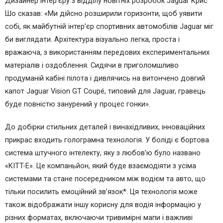
Дизайнер інтер’єру з відділу новітніх розробок Jaguar Крис
Шо сказав: «Ми дійсно розширили горизонти, щоб уявити
собі, як майбутній інтер’єр спортивних автомобілів Jaguar міг
би виглядати. Архітектура візуально легка, проста і
вражаюча, з використанням передових експериментальних
матеріалів і оздоблення. Сидячи в приголомшливо
продуманій кабіні пілота і дивлячись на витончено довгий
капот Jaguar Vision GT Coupé, типовий для Jaguar, гравець
буде повністю занурений у процес гонки».
До добірки стильних деталей і винахідливих, інноваційних
прикрас входить голограмна технологія. У боліді є бортова
система штучного інтелекту, яку з любов’ю було названо
«KITT-E». Це компаньйон, який буде взаємодіяти з усіма
системами та стане посередником між водієм та авто, що
тільки посилить емоційний зв’язок*. Ця технологія може
також відображати іншу корисну для водія інформацію у
різних форматах, включаючи тривимірні мапи і важливі