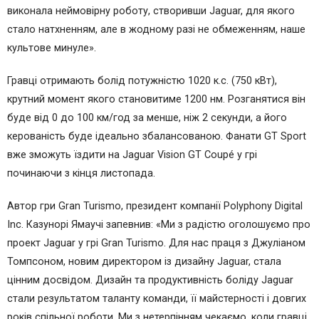
виконала неймовірну роботу, створивши Jaguar, для якого
стало натхненням, але в жодному разі не обмеженням, наше
культове минуле».
Гравці отримають болід потужністю 1020 к.с. (750 кВт),
крутний момент якого становитиме 1200 нм. Розганятися він
буде від 0 до 100 км/год за менше, ніж 2 секунди, а його
керованість буде ідеально збалансованою. Фанати GT Sport
вже зможуть їздити на Jaguar Vision GT Coupé у грі
починаючи з кінця листопада.
Автор гри Gran Turismo, президент компанії Polyphony Digital
Inc. Казунорі Ямаучі запевнив: «Ми з радістю оголошуємо про
проект Jaguar у грі Gran Turismo. Для нас праця з Джуліаном
Томпсоном, новим директором із дизайну Jaguar, стала
цінним досвідом. Дизайн та продуктивність боліду Jaguar
стали результатом таланту команди, її майстерності і довгих
років спільної роботи. Ми з нетерпінням чекаємо, коли гравці