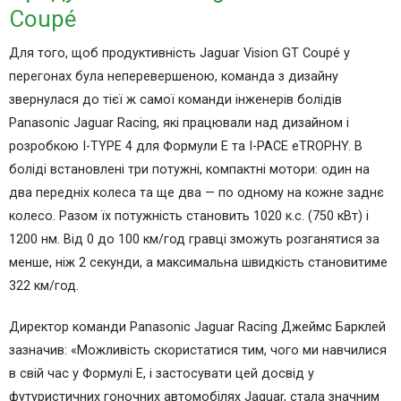
Coupé
Для того, щоб продуктивність Jaguar Vision GT Coupé у
перегонах була неперевершеною, команда з дизайну
звернулася до тієї ж самої команди інженерів болідів
Panasonic Jaguar Racing, які працювали над дизайном і
розробкою I-TYPE 4 для Формули E та I-PACE eTROPHY. В
боліді встановлені три потужні, компактні мотори: один на
два передніх колеса та ще два — по одному на кожне заднє
колесо. Разом їх потужність становить 1020 к.с. (750 кВт) і
1200 нм. Від 0 до 100 км/год гравці зможуть розганятися за
менше, ніж 2 секунди, а максимальна швидкість становитиме
322 км/год.
Директор команди Panasonic Jaguar Racing Джеймс Барклей
зазначив: «Можливість скористатися тим, чого ми навчилися
в свій час у Формулі Е, і застосувати цей досвід у
футуристичних гоночних автомобілях Jaguar, стала значним