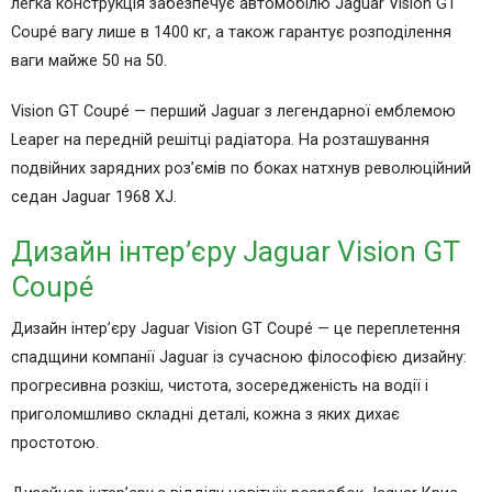
легка конструкція забезпечує автомобілю Jaguar Vision GT
Coupé вагу лише в 1400 кг, а також гарантує розподілення
ваги майже 50 на 50.
Vision GT Coupé — перший Jaguar з легендарної емблемою
Leaper на передній решітці радіатора. На розташування
подвійних зарядних роз’ємів по боках натхнув революційний
седан Jaguar 1968 XJ.
Дизайн інтер’єру Jaguar Vision GT
Coupé
Дизайн інтер’єру Jaguar Vision GT Coupé — це переплетення
спадщини компанії Jaguar із сучасною філософією дизайну:
прогресивна розкіш, чистота, зосередженість на водії і
приголомшливо складні деталі, кожна з яких дихає
простотою.