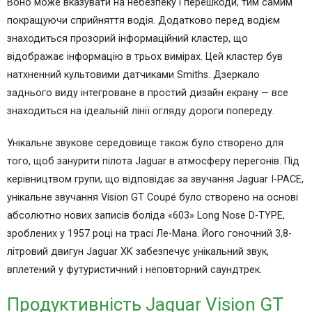
Воно може вказувати на небезпеку і перешкоди, тим самим
покращуючи сприйняття водія. Додатково перед водієм
знаходиться прозорий інформаційний кластер, що
відображає інформацію в трьох вимірах. Цей кластер був
натхненний культовими датчиками Smiths. Дзеркало
заднього виду інтегроване в простий дизайн екрану — все
знаходиться на ідеальній лінії огляду дороги попереду.
Унікальне звукове середовище також було створено для
того, щоб занурити пілота Jaguar в атмосферу перегонів. Під
керівництвом групи, що відповідає за звучання Jaguar I-PACE,
унікальне звучання Vision GT Coupé було створено на основі
абсолютно нових записів боліда «603» Long Nose D-TYPE,
зроблених у 1957 році на трасі Ле-Мана. Його гоночний 3,8-
літровий двигун Jaguar XK забезпечує унікальний звук,
вплетений у футуристичний і неповторний саундтрек.
Продуктивність Jaguar Vision GT