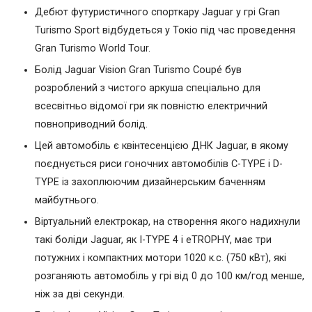
Дебют футуристичного спорткару Jaguar у грі Gran
Turismo Sport відбудеться у Токіо під час проведення
Gran Turismo World Tour.
Болід Jaguar Vision Gran Turismo Coupé був
розроблений з чистого аркуша спеціально для
всесвітньо відомої гри як повністю електричний
повноприводний болід.
Цей автомобіль є квінтесенцією ДНК Jaguar, в якому
поєднується риси гоночних автомобілів C-TYPE і D-
TYPE із захоплюючим дизайнерським баченням
майбутнього.
Віртуальний електрокар, на створення якого надихнули
такі боліди Jaguar, як I-TYPE 4 і eTROPHY, має три
потужних і компактних мотори 1020 к.с. (750 кВт), які
розганяють автомобіль у грі від 0 до 100 км/год менше,
ніж за дві секунди.