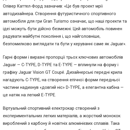
Олівер Каттел-Форд зазначив: «Це був проект мрії
автодизайнера. Створення футуристичного спортивного
автомобіля для гри Gran Turismo означає, що наші проекти та
ідеї можуть бути дійсно безмежні. Цей автомобіль повинен
радувати майбутні покоління і, що найголовніше,
безпомилково виглядати та бути у керуванні саме як Jaguar».
Гарні форми і виразні пропорції трьох ключових автомобілів
Jaguar — C-TYPE, D-TYPE та E-TYPE — вплинули на форму і
графіку Jaguar Vision GT Coupé. Дизайнерські передні крила
нагадують C-TYPE, на створення епічної форми передньої
частини надихнув «довгий ніс» D-TYPE, а елегантна кабіна —
це натяк на легкий E-TYPE.
Віртуальний спортивний електрокар створений з
експериментальних легких матеріалів, а жорсткий монокок
вироблений з карбону й новітніх алюмінієвих сплавів. Така