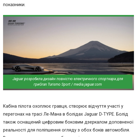
показники.
Jaguar розробила дизайн повністю електричного спорткара для
гриGran Turismo Sport / media.jaguar.com
Кабіна пілота охоплює гравця, створює відчуття участі у
перегонах на трасі Ле-Мана в болідах Jaguar D-TYPE. Болід
також оснащений цифровим боковим дзеркалом доповненої
реальності для поліпшення огляду з обох боків автомобіля.