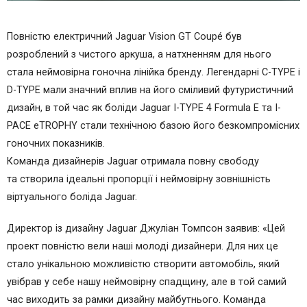
Повністю електричний Jaguar Vision GT Coupé був
розроблений з чистого аркуша, а натхненням для нього
стала неймовірна гоночна лінійка бренду. Легендарні C-TYPE і
D-TYPE мали значний вплив на його сміливий футуристичний
дизайн, в той час як боліди Jaguar I-TYPE 4 Formula E та I-
PACE eTROPHY стали технічною базою його безкомпромісних
гоночних показників.
Команда дизайнерів Jaguar отримала повну свободу
та створила ідеальні пропорції і неймовірну зовнішність
віртуального боліда Jaguar.
Директор із дизайну Jaguar Джуліан Томпсон заявив: «Цей
проект повністю вели наші молоді дизайнери. Для них це
стало унікальною можливістю створити автомобіль, який
увібрав у себе нашу неймовірну спадщину, але в той самий
час виходить за рамки дизайну майбутнього. Команда