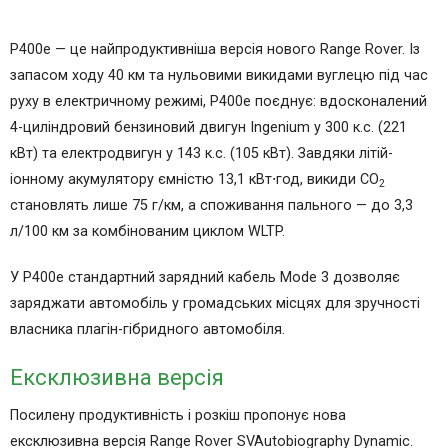
P400e — це найпродуктивніша версія нового Range Rover. Із
запасом ходу 40 км та нульовими викидами вуглецю під час
руху в електричному режимі, P400e поєднує: вдосконалений
4-циліндровий бензиновий двигун Ingenium у 300 к.с. (221
кВт) та електродвигун у 143 к.с. (105 кВт). Завдяки літій-
іонному акумулятору ємністю 13,1 кВт⋅год, викиди CO
2
становлять лише 75 г/км, а споживання пального — до 3,3
л/100 км за комбінованим циклом WLTP.
У P400e стандартний зарядний кабель Mode 3 дозволяє
заряджати автомобіль у громадських місцях для зручності
власника плагін-гібридного автомобіля.
Ексклюзивна версія
Посилену продуктивність і розкіш пропонує нова
ексклюзивна версія Range Rover SVAutobiography Dynamic.