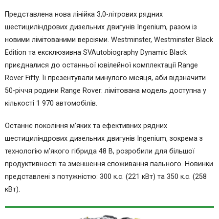
Представлена нова лінійка 3,0-літрових рядних
шестициліндрових дизельних двигунів Ingenium, разом із
новими лімітованими версіями. Westminster, Westminster Black
Edition та ексклюзивна SVAutobiography Dynamic Black
приєдналися до останньої ювілейної комплектації Range
Rover Fifty. Її презентували минулого місяця, аби відзначити
50-річчя родини Range Rover: лімітована модель доступна у
кількості 1 970 автомобілів.
Останнє покоління м’яких та ефективних рядних
шестициліндрових дизельних двигунів Ingenium, зокрема з
технологію м’якого гібрида 48 В, розробили для більшої
продуктивності та зменшення споживання пального. Новинки
представлені з потужністю: 300 к.с. (221 кВт) та 350 к.с. (258
кВт).