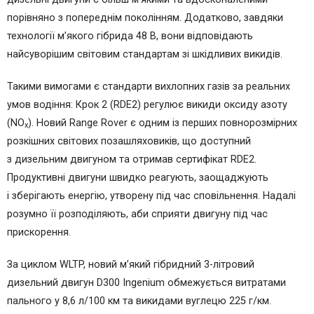
порівняно з попереднім поколінням. Додатково, завдяки
технології м’якого гібрида 48 В, вони відповідають
найсуворішим світовим стандартам зі шкідливих викидів.
Такими вимогами є стандарти вихлопних газів за реальних
умов водіння: Крок 2 (RDE2) регулює викиди оксиду азоту
(NO
). Новий Range Rover є одним із перших повнорозмірних
x
розкішних світових позашляховиків, що доступний
з дизельним двигуном та отримав сертифікат RDE2.
Продуктивні двигуни швидко реагують, заощаджують
і зберігають енергію, утворену під час сповільнення. Надалі
розумно її розподіляють, аби сприяти двигуну під час
прискорення.
За циклом WLTP, новий м’який гібридний 3-літровий
дизельний двигун D300 Ingenium обмежується витратами
пального у 8,6 л/100 км та викидами вуглецю 225 г/км.