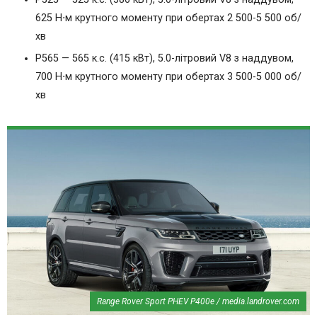
625 Н⋅м крутного моменту при обертах 2 500-5 500 об/
хв
P565 — 565 к.с. (415 кВт), 5.0-літровий V8 з наддувом,
700 Н⋅м крутного моменту при обертах 3 500-5 000 об/
хв
Range Rover Sport PHEV P400e / media.landrover.com