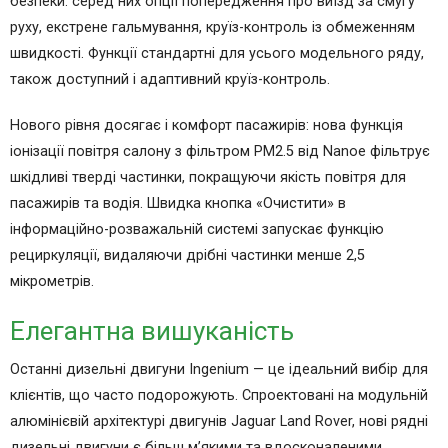
безпеки: серед них опції попередження про виїзд за смугу
руху, екстрене гальмування, круїз-контроль із обмеженням
швидкості. Функції стандартні для усього модельного ряду,
також доступний і адаптивний круїз-контроль.
Нового рівня досягає і комфорт пасажирів: нова функція
іонізації повітря салону з фільтром PM2.5 від Nanoe фільтрує
шкідливі тверді частинки, покращуючи якість повітря для
пасажирів та водія. Швидка кнопка «Очистити» в
інформаційно-розважальній системі запускає функцію
рециркуляції, видаляючи дрібні частинки менше 2,5
мікрометрів.
Елегантна вишуканість
Останні дизельні двигуни Ingenium — це ідеальний вибір для
клієнтів, що часто подорожують. Спроектовані на модульній
алюмінієвій архітектурі двигунів Jaguar Land Rover, нові рядні
дизельні двигуни є більш м’якими та вдосконаленими