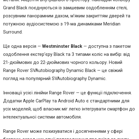
Grand Black поєднуються із замшевим оздобленням стелі,
розсувним панорамним дахом, м’яким закриттям дверей та
потужною аудіосистемою з 19-ма динаміками Meridian
Surround.
Ще одна версія —
Westminster Black
— доступна з пакетом
оздоблення екстер’єру Black та 3 типами коліс на вибір: від
21-дюймових до 22-дюймових чорного кольору. Новий
Range Rover SVAutobiography Dynamic Black — це свіжий
погляд на популярний SVAutobiography Dynamic.
Інновації усієї лінійки Range Rover — це функції підключення.
Додатки Apple CarPlay та Android Auto є стандартними для
усіх моделей, щоб власник міг легко інтегрувати смартфон до
інтелектуальної системи автомобіля.
Range Rover може похизуватися і досягненнями у сфері