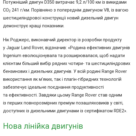
Потужніший двигун D350 витрачає 9,2 л/100 км із викидами
CO
241 г/км. Порівняно з попереднім двигуном V8, із вагою
2
шестициліндрової конструкції новий дизельний двигун
демонструє кращі показники.
Нік Роджерс, виконавчий директор із розробки продукту
у Jaguar Land Rover, відзначив: «Родина ефективних двигунів
Ingenium еволюціонувала та розширювалася, щоб надати
клієнтам більший вибір рядних чотири- та шестициліндрових
бензинових і дизельних двигунів. У всій родині Range Rover
використання як м’яких, так і плагін-гібридних технологій
забезпечує ідеальне поєднання продуктивності
та ефективності. Завдяки цьому Range Rover став одним
із перших повнорозмірних преміум позашляховиків у світі,
доступних із дизельними двигунами із сертифікатом RDE2».
Нова лінійка двигунів