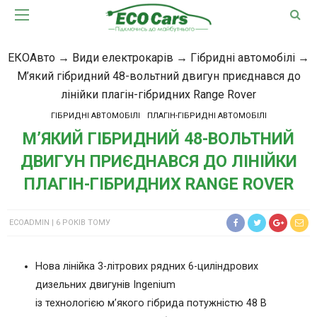
ЕКОАвто
→
Види електрокарів
→
Гібридні автомобілі
→
М’який гібридний 48-вольтний двигун приєднався до
лінійки плагін-гібридних Range Rover
ГІБРИДНІ АВТОМОБІЛІ
ПЛАГІН-ГІБРИДНІ АВТОМОБІЛІ
М’ЯКИЙ ГІБРИДНИЙ 48-ВОЛЬТНИЙ
ДВИГУН ПРИЄДНАВСЯ ДО ЛІНІЙКИ
ПЛАГІН-ГІБРИДНИХ RANGE ROVER
ECOADMIN
6 РОКІВ ТОМУ
Нова лінійка 3-літрових рядних 6-циліндрових
дизельних двигунів Ingenium
із технологією м’якого гібрида потужністю 48 В