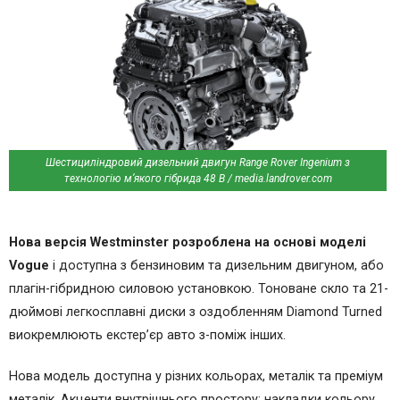
Шестициліндровий дизельний двигун Range Rover Ingenium з
технологію м’якого гібрида 48 В / media.landrover.com
Нова версія Westminster розроблена на основі моделі
Vogue
і доступна з бензиновим та дизельним двигуном, або
плагін-гібридною силовою установкою. Тоноване скло та 21-
дюймові легкосплавні диски з оздобленням Diamond Turned
виокремлюють екстер’єр авто з-поміж інших.
Нова модель доступна у різних кольорах, металік та преміум
металік. Акценти внутрішнього простору: накладки кольору