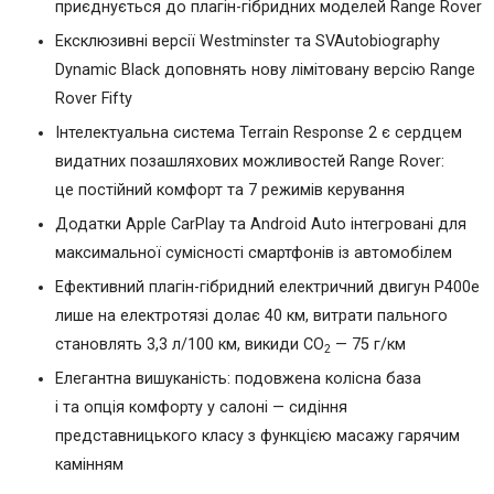
приєднується до плагін-гібридних моделей Range Rover
Ексклюзивні версії Westminster та SVAutobiography
Dynamic Black доповнять нову лімітовану версію Range
Rover Fifty
Інтелектуальна система Terrain Response 2 є сердцем
видатних позашляхових можливостей Range Rover:
це постійний комфорт та 7 режимів керування
Додатки Apple CarPlay та Android Auto інтегровані для
максимальної сумісності смартфонів із автомобілем
Ефективний плагін-гібридний електричний двигун P400e
лише на електротязі долає 40 км, витрати пального
становлять 3,3 л/100 км, викиди CO
— 75 г/км
2
Елегантна вишуканість: подовжена колісна база
і та опція комфорту у салоні — сидіння
представницького класу з функцією масажу гарячим
камінням