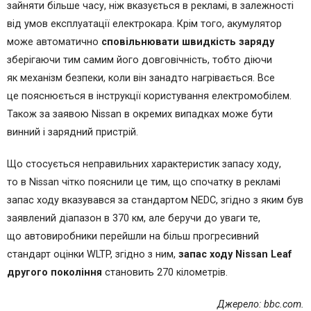
зайняти більше часу, ніж вказується в рекламі, в залежності
від умов експлуатації електрокара. Крім того, акумулятор
може автоматично
сповільнювати швидкість заряду
зберігаючи тим самим його довговічність, тобто діючи
як механізм безпеки, коли він занадто нагрівається. Все
це пояснюється в інструкції користування електромобілем.
Також за заявою Nissan в окремих випадках може бути
винний і зарядний пристрій.
Що стосується неправильних характеристик запасу ходу,
то в Nissan чітко пояснили це тим, що спочатку в рекламі
запас ходу вказувався за стандартом NEDC, згідно з яким був
заявлений діапазон в 370 км, але беручи до уваги те,
що автовиробники перейшли на більш прогресивний
стандарт оцінки WLTP, згідно з ним,
запас ходу Nissan Leaf
другого покоління
становить 270 кілометрів.
Джерело: bbc.com.