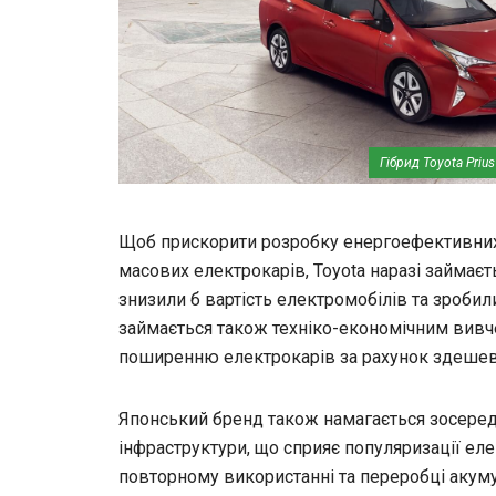
Гібрид Toyota Priu
Щоб прискорити розробку енергоефективних,
масових електрокарів, Toyota наразі займаєт
знизили б вартість електромобілів та зробил
займається також техніко-економічним вивче
поширенню електрокарів за рахунок здешевле
Японський бренд також намагається зосеред
інфраструктури, що сприяє популяризації ел
повторному використанні та переробці акуму