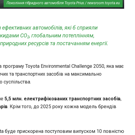
Покоління гібридного автомобіля Toyota Prius / newsroom.toyota.eu
 ефективних автомобілів, які б сприяли
икидами CO
, глобальним потеплінням,
2
природних ресурсів та постачанням енергії.
 програму Toyota Environmental Challenge 2050, яка має
чих та транспортних засобів на максимально
о суспільства.
ше
5,5 млн. електрифікованих транспортних засобів
,
арів
. Крім того, до 2025 року кожна модель брендів
ta буде прискорена поступовим випуском 10 повністю