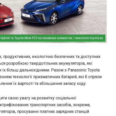
s Hybrid та Toyota Mirai FCV на паливних елементах / newsroom.toyota.eu
 продуктивних, екологічно безпечних та доступних
ься розробкою твердотільних акумуляторів, які
и їх більш дальнохідними. Разом з Panasonic Toyota
нням технології призматичних батарей, які б спряли
ння їх вартості та збільшення запасу ходу.
ити свою увагу на розвитку соціальної
ектрифікованих транспортних засобів, зокрема,
ляторів, просуванні платних зарядних станцій