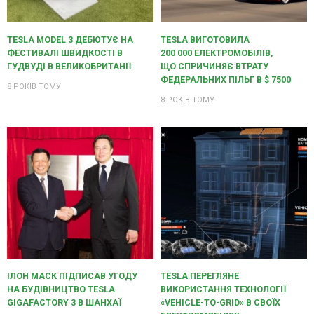
TESLA MODEL 3 ДЕБЮТУЄ НА
TESLA ВИГОТОВИЛА
ФЕСТИВАЛІ ШВИДКОСТІ В
200 000 ЕЛЕКТРОМОБІЛІВ,
ГУДВУДІ В ВЕЛИКОБРИТАНІЇ
ЩО СПРИЧИНЯЄ ВТРАТУ
ФЕДЕРАЛЬНИХ ПІЛЬГ В $ 7500
8 РОКІВ ТОМУ
8 РОКІВ ТОМУ
ІЛОН МАСК ПІДПИСАВ УГОДУ
TESLA ПЕРЕГЛЯНЕ
НА БУДІВНИЦТВО TESLA
ВИКОРИСТАННЯ ТЕХНОЛОГІЇ
GIGAFACTORY 3 В ШАНХАЇ
«VEHICLE-TO-GRID» В СВОЇХ