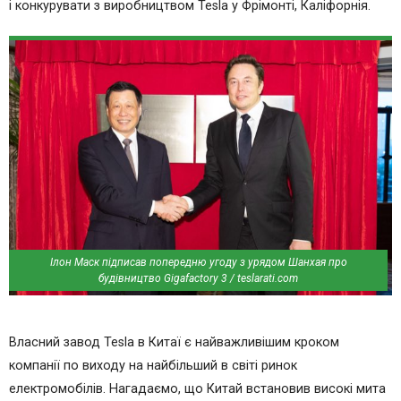
і конкурувати з виробництвом Tesla у Фрімонті, Каліфорнія.
Ілон Маск підписав попередню угоду з урядом Шанхая про
будівництво Gigafactory 3 / teslarati.com
Власний завод Tesla в Китаї є найважливішим кроком
компанії по виходу на найбільший в світі ринок
електромобілів. Нагадаємо, що Китай встановив високі мита