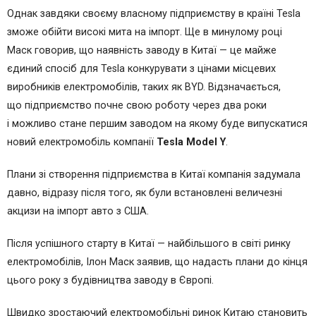
Однак завдяки своєму власному підприємству в країні Tesla
зможе обійти високі мита на імпорт. Ще в минулому році
Маск говорив, що наявність заводу в Китаї — це майже
єдиний спосіб для Tesla конкурувати з цінами місцевих
виробників електромобілів, таких як BYD. Відзначається,
що підприємство почне свою роботу через два роки
і можливо стане першим заводом на якому буде випускатися
новий електромобіль компанії
Tesla Model Y
.
Плани зі створення підприємства в Китаї компанія задумала
давно, відразу після того, як були встановлені величезні
акцизи на імпорт авто з США.
Після успішного старту в Китаї — найбільшого в світі ринку
електромобілів, Ілон Маск заявив, що надасть плани до кінця
цього року з будівництва заводу в Європі.
Швидко зростаючий електромобільні ринок Китаю становить