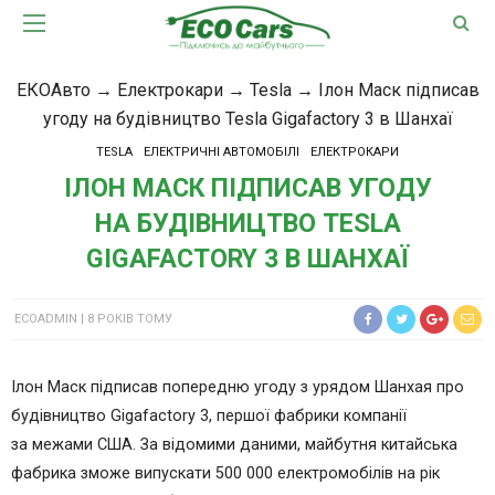
ЕКОАвто
→
Електрокари
→
Tesla
→
Ілон Маск підписав
угоду на будівництво Tesla Gigafactory 3 в Шанхаї
TESLA
ЕЛЕКТРИЧНІ АВТОМОБІЛІ
ЕЛЕКТРОКАРИ
ІЛОН МАСК ПІДПИСАВ УГОДУ
НА БУДІВНИЦТВО TESLA
GIGAFACTORY 3 В ШАНХАЇ
ECOADMIN
8 РОКІВ ТОМУ
Ілон Маск підписав попередню угоду з урядом Шанхая про
будівництво Gigafactory 3, першої фабрики компанії
за межами США. За відомими даними, майбутня китайська
фабрика зможе випускати 500 000 електромобілів на рік