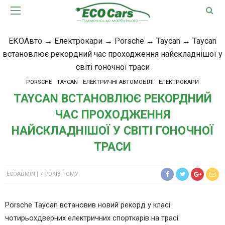
ЕКОАвто
→
Електрокари
→
Porsche
→
Taycan
→
Taycan
встановлює рекордний час проходження найскладнішої у
світі гоночної траси
PORSCHE
TAYCAN
ЕЛЕКТРИЧНІ АВТОМОБІЛІ
ЕЛЕКТРОКАРИ
TAYCAN ВСТАНОВЛЮЄ РЕКОРДНИЙ
ЧАС ПРОХОДЖЕННЯ
НАЙСКЛАДНІШОЇ У СВІТІ ГОНОЧНОЇ
ТРАСИ
ECOADMIN
7 РОКІВ ТОМУ
Porsche Taycan встановив новий рекорд у класі
чотирьохдверних електричних спорткарів на трасі