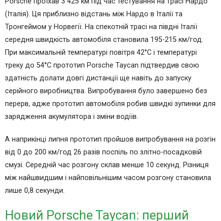
Porsche проїхав 3 425 км під час тестування на трасі Нардо
(Італія). Ця приблизно відстань між Нардо в Італії та
Тронгеймом у Норвегії. На спекотній трасі на півдні Італії
середня швидкість автомобіля становила 195-215 км/год.
При максимальній температурі повітря 42°С і температурі
треку до 54°С прототип Porsche Taycan підтвердив свою
здатність долати довгі дистанції ще навіть до запуску
серійного виробництва. Випробування було завершено без
перерв, адже прототип автомобіля робив швидкі зупинки для
зарядження акумулятора і зміни водіїв.
А наприкінці липня прототип пройшов випробування на розгін
від 0 до 200 км/год 26 разів поспіль по злітно-посадковій
смузі. Середній час розгону склав менше 10 секунд. Різниця
між найшвидшим і найповільнішим часом розгону становила
лише 0,8 секунди.
Новий Porsche Taycan: перший