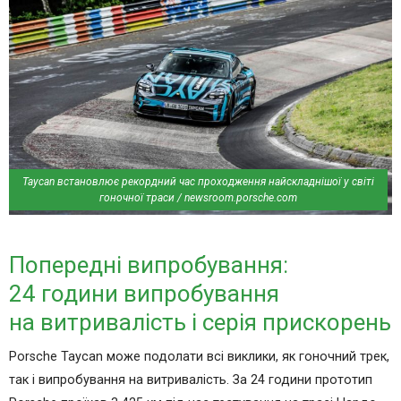
Taycan встановлює рекордний час проходження найскладнішої у світі
гоночної траси / newsroom.porsche.com
Попередні випробування:
24 години випробування
на витривалість і серія прискорень
Porsche Taycan може подолати всі виклики, як гоночний трек,
так і випробування на витривалість. За 24 години прототип