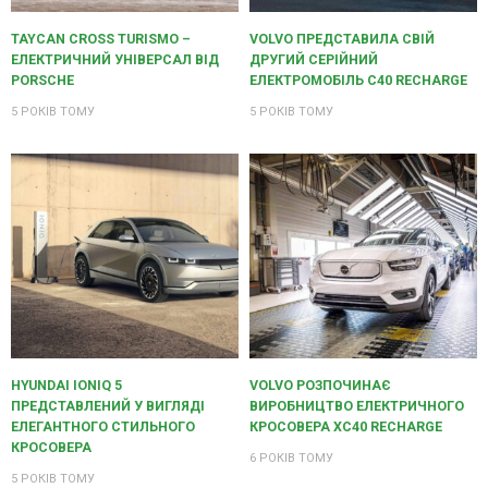
TAYCAN CROSS TURISMO –
VOLVO ПРЕДСТАВИЛА СВІЙ
ЕЛЕКТРИЧНИЙ УНІВЕРСАЛ ВІД
ДРУГИЙ СЕРІЙНИЙ
PORSCHE
ЕЛЕКТРОМОБІЛЬ C40 RECHARGE
5 РОКІВ ТОМУ
5 РОКІВ ТОМУ
HYUNDAI IONIQ 5
VOLVO РОЗПОЧИНАЄ
ПРЕДСТАВЛЕНИЙ У ВИГЛЯДІ
ВИРОБНИЦТВО ЕЛЕКТРИЧНОГО
ЕЛЕГАНТНОГО СТИЛЬНОГО
КРОСОВЕРА XC40 RECHARGE
КРОСОВЕРА
6 РОКІВ ТОМУ
5 РОКІВ ТОМУ