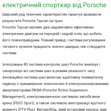
електричний спорткар від Porsche
Широкий ряд технічних характеристик гарантує вражаючи
результати Porsche Taycan на трасі:
Porsche Taycan матиме два надзвичайно ефективних
електричних двигуни на передній і задній осях, що робить
його повнопривідним. Повний привід і система регулювання
тягового зусилля працюють значно швидше, ніж стандартні
системи.
Інтегрована 4D система контролю шасі Porsche аналізує і
синхронізує всі системи шасі в режимі реального часу.
Інноваційна система шасі включає адаптивну пневматичну
підвіску з трикамерною технологією й електроннокерованими
амортизаторами PASM (Porsche Active Suspension
Management), електромеханічною системою запобігання
крену (PDCC Sport), а також системою векторизації крутного
моменту (PTV Plus). Автомобіль, який встановив рекорд, мав