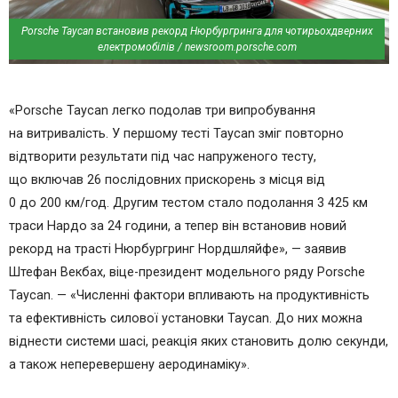
Porsche Taycan встановив рекорд Нюрбургринга для чотирьохдверних
електромобілів / newsroom.porsche.com
«Porsche Taycan легко подолав три випробування
на витривалість. У першому тесті Taycan зміг повторно
відтворити результати під час напруженого тесту,
що включав 26 послідовних прискорень з місця від
0 до 200 км/год. Другим тестом стало подолання 3 425 км
траси Нардо за 24 години, а тепер він встановив новий
рекорд на трасті Нюрбургринг Нордшляйфе», — заявив
Штефан Векбах, віце-президент модельного ряду Porsche
Taycan. — «Численні фактори впливають на продуктивність
та ефективність силової установки Taycan. До них можна
віднести системи шасі, реакція яких становить долю секунди,
а також неперевершену аеродинаміку».