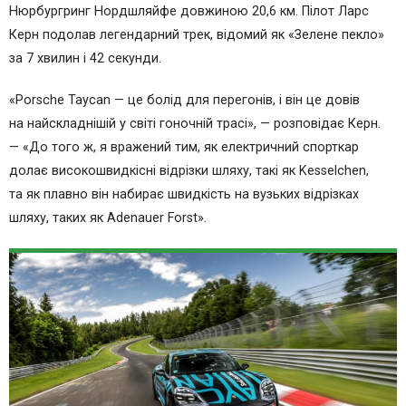
Нюрбургринг Нордшляйфе довжиною 20,6 км. Пілот Ларс
Керн подолав легендарний трек, відомий як «Зелене пекло»
за 7 хвилин і 42 секунди.
«Porsche Taycan — це болід для перегонів, і він це довів
на найскладнішій у світі гоночній трасі», — розповідає Керн.
— «До того ж, я вражений тим, як електричний спорткар
долає високошвидкісні відрізки шляху, такі як Kesselchen,
та як плавно він набирає швидкість на вузьких відрізках
шляху, таких як Adenauer Forst».