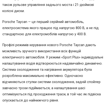
також рульове управління заднього моста і 21-дюймові
колісні диски.
Porsche Taycan — це перший серійний автомобіль,
електросистема якого працює під напругою 800 В, а не під
стандартною для електромобілів напругою у 400 В.
Профілі режимів керування нового Porsche Taycan дають
можливість зручного використання всіх функцій
електричного автомобіля. У режимі «Sport Plus» індивідуальні
налаштування водія відтворюються надзвичайно динамічно.
Система охолодження та нагрівання акумулятора була
розроблена максимально ефективно. Одночасно
відчиняються стулки системи охолодження, задній спойлер
завчасно трохи підіймається, а налаштування шасі
оптимізуються під проходження траси, в той час як підвіска
опускається до найнижчого рівня.