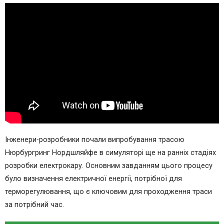
Інженери-розробники почали випробування трасою
Нюрбургринг Нордшляйфе в симуляторі ще на ранніх стадіях
розробки електрокару. Основним завданням цього процесу
було визначення електричної енергії, потрібної для
терморегулювання, що є ключовим для проходження траси
за потрібний час.