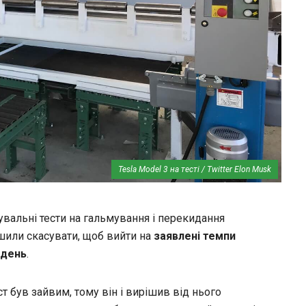
Tesla Model 3 на тесті / Twitter Elon Musk
бувальні тести на гальмування і перекидання
рішили скасувати, щоб вийти на
заявлені темпи
ждень
.
т був зайвим, тому він і вирішив від нього