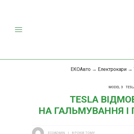
ЕКОАвто
→
Електрокари
→
MODEL 3
TESL
TESLA ВІДМО
НА ГАЛЬМУВАННЯ І 
ECOADMIN
8 РОКІВ ТОМУ